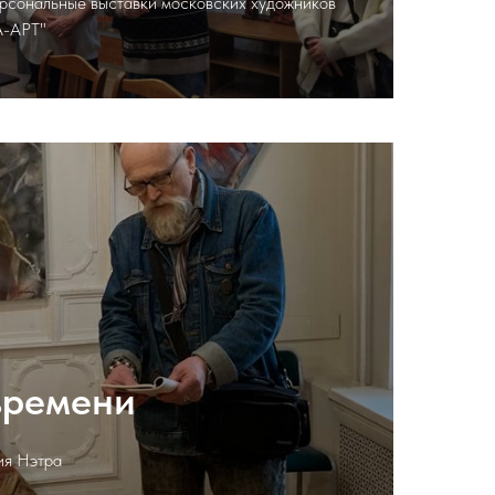
ерсональные выставки московских художников
А-АРТ"
ремени
ия Нэтра