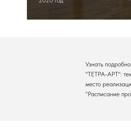
2026 год
Узнать подробно
"ТЕТРА-АРТ": тем
место реализаци
"Расписание про