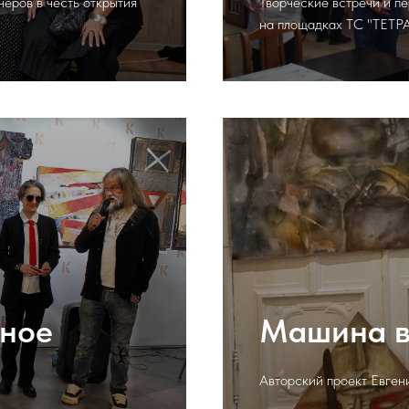
еров в честь открытия
Творческие встречи и п
на площадках ТС "ТЕТР
сное
Машина в
Авторский проект Евген