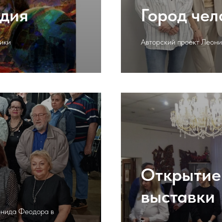
одия
Город чел
ики
Авторский проект Леон
Открытие
выставки
онида Феодора в