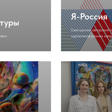
Я-Россия
ьтуры
Ежегоднный авторский 
Подробнее
авки
художников разных напр