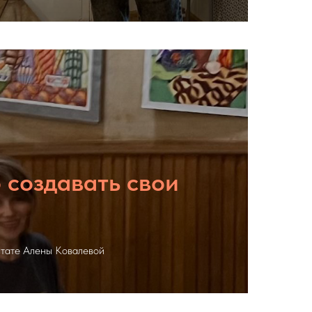
 создавать свои
стате Алены Ковалевой