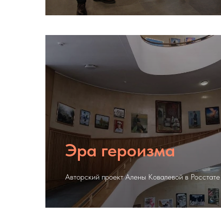
Эра героизма
Авторский проект Алены Ковалевой в Росстате