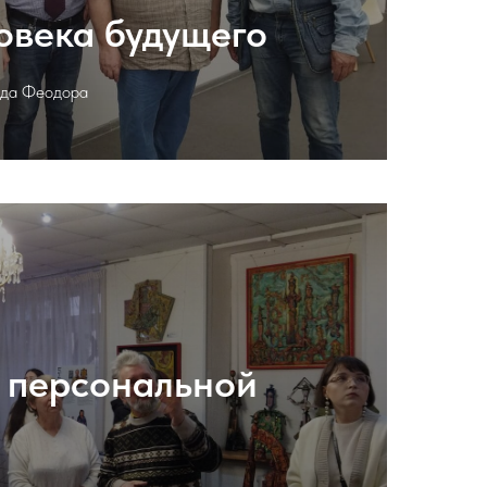
овека будущего
ида Феодора
 персональной